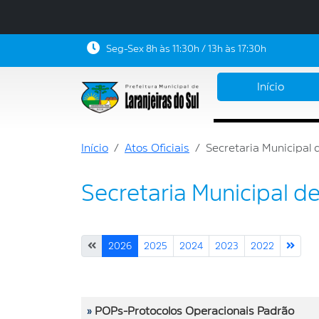
Seg-Sex 8h às 11:30h / 13h às 17:30h
Início
Início
Atos Oficiais
Secretaria Municipal
Secretaria Municipal d
2026
2025
2024
2023
2022
»
POPs-Protocolos Operacionais Padrão