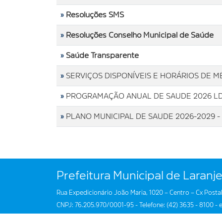
»
Resoluções SMS
»
Resoluções Conselho Municipal de Saúde
»
Saúde Transparente
»
SERVIÇOS DISPONÍVEIS E HORÁRIOS DE M
»
PROGRAMAÇÃO ANUAL DE SAUDE 2026 L
»
PLANO MUNICIPAL DE SAUDE 2026-2029 -
Prefeitura Municipal de Laranje
Rua Expedicionário João Maria, 1020 – Centro – Cx Postal
CNPJ: 76.205.970/0001-95 - Telefone: (42) 3635 - 8100 - e