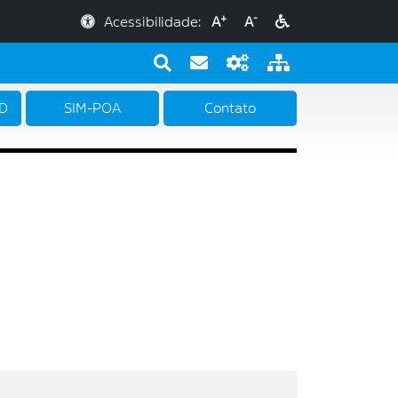
+
-
Acessibilidade:
A
A
PD
SIM-POA
Contato