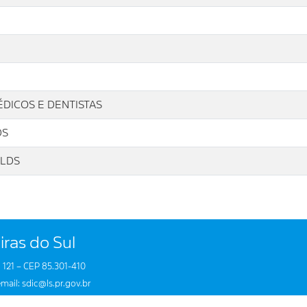
ÉDICOS E DENTISTAS
DS
 LDS
iras do Sul
 121 – CEP 85.301-410
mail: sdic@ls.pr.gov.br