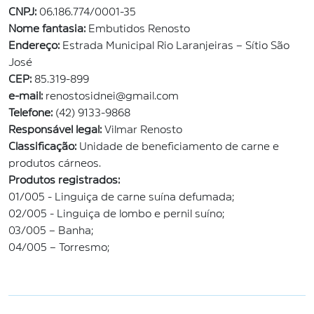
CNPJ:
06.186.774/0001-35
Nome fantasia:
Embutidos Renosto
Endereço:
Estrada Municipal Rio Laranjeiras – Sítio São
José
CEP:
85.319-899
e-mail:
renostosidnei@gmail.com
Telefone:
(42)
9133-9868
Responsável legal:
Vilmar Renosto
Classificação:
Unidade de beneficiamento de carne e
produtos cárneos.
Produtos registrados:
01/005 - Linguiça de carne suína defumada;
02/005 - Linguiça de lombo e pernil suíno;
03/005 – Banha;
04/005 – Torresmo;