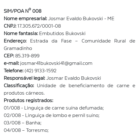
SIM/POA Nº 008
Nome empresarial:
Josmar Evaldo Bukovski - ME
CNPJ:
17.305.672/0001-08
Nome fantasia:
Embutidos Bukovski
Endereço:
Estrada da Fase – Comunidade Rural de
Gramadinho
CEP:
85.319-899
e-mail:
josmar41bukovski41@gmail.com
Telefone:
(42) 9133-1592
Responsável legal:
Josmar Evaldo Bukovski
Classificação:
Unidade de beneficiamento de carne e
produtos cárneos.
Produtos registrados:
01/008 - Linguiça de carne suína defumada;
02/008 - Linguiça de lombo e pernil suíno;
03/008 – Banha;
04/008 – Torresmo;