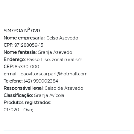
SIM/POA Nº 020
Nome empresarial:
Celso Azevedo
CPF:
971288059-15
Nome fantasia:
Granja Azevedo
Endereço:
Passo Liso, zonal rural s/n
CEP:
85330-000
e-mail:
joaovitorscarpari@hotmail.com
Telefone:
(42) 999002384
Responsável legal:
Celso de Azevedo
Classificação:
Granja Avícola
Produtos registrados:
01/020 - Ovo;