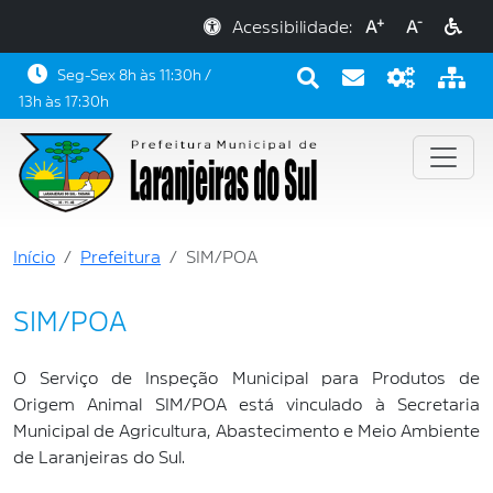
+
-
Acessibilidade:
A
A
Seg-Sex 8h às 11:30h /
13h às 17:30h
Início
Prefeitura
SIM/POA
SIM/POA
O Serviço de Inspeção Municipal para Produtos de
Origem Animal SIM/POA está vinculado à Secretaria
Municipal de Agricultura, Abastecimento e Meio Ambiente
de Laranjeiras do Sul.