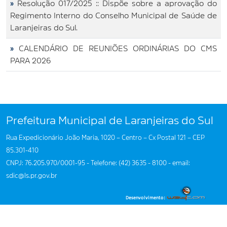
»
Resolução 017/2025 :: Dispõe sobre a aprovação do
Regimento Interno do Conselho Municipal de Saúde de
Laranjeiras do Sul.
»
CALENDÁRIO DE REUNIÕES ORDINÁRIAS DO CMS
PARA 2026
Prefeitura Municipal de Laranjeiras do Sul
Rua Expedicionário João Maria, 1020 – Centro – Cx Postal 121 – CEP
85.301-410
CNPJ: 76.205.970/0001-95 - Telefone: (42) 3635 - 8100 - email:
sdic@ls.pr.gov.br