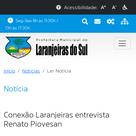
+
-
Acessibilidade:
A
A
Seg-Sex 8h às 11:30h /
13h às 17:30h
Início
Notícias
Ler Notícia
Notícia
Conexão Laranjeiras entrevista
Renato Piovesan