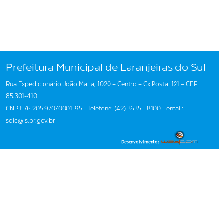
Prefeitura Municipal de Laranjeiras do Sul
Rua Expedicionário João Maria, 1020 – Centro – Cx Postal 121 – CEP
85.301-410
CNPJ: 76.205.970/0001-95 - Telefone: (42) 3635 - 8100 - email:
sdic@ls.pr.gov.br