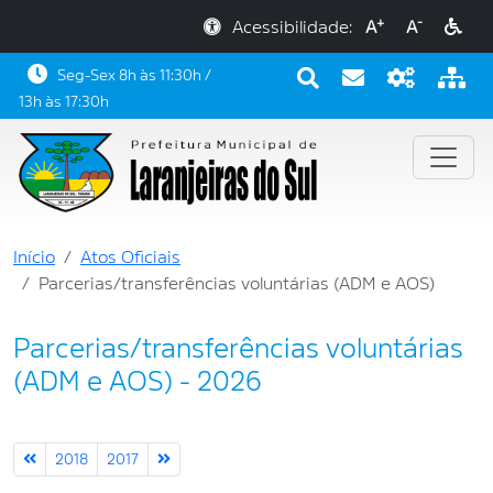
+
-
Acessibilidade:
A
A
Seg-Sex 8h às 11:30h /
13h às 17:30h
Início
Atos Oficiais
Parcerias/transferências voluntárias (ADM e AOS)
Parcerias/transferências voluntárias
(ADM e AOS) - 2026
2018
2017