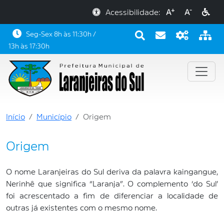
+
-
Acessibilidade:
A
A
Seg-Sex 8h às 11:30h /
13h às 17:30h
Início
Município
Origem
Origem
O nome Laranjeiras do Sul deriva da palavra kaingangue,
Nerinhê que significa “Laranja”. O complemento ‘do Sul’
foi acrescentado a fim de diferenciar a localidade de
outras já existentes com o mesmo nome.