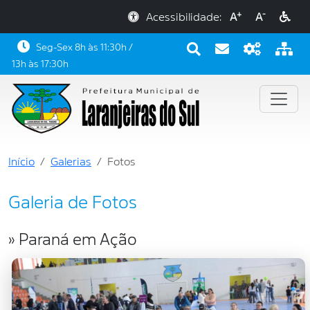
+
-
Acessibilidade:
A
A
Seg-Sex 8h às 11:30h /
13h às 17:30h
Início
Galerias
Fotos
Galeria de Fotos
» Paraná em Ação