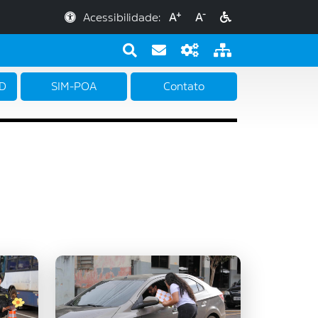
+
-
Acessibilidade:
A
A
PD
SIM-POA
Contato