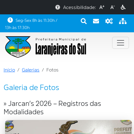
+
-
Acessibilidade:
A
A
Seg-Sex 8h às 11:30h /
13h às 17:30h
Início
Galerias
Fotos
Galeria de Fotos
» Jarcan’s 2026 – Registros das
Modalidades