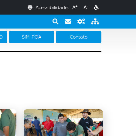
+
-
Acessibilidade:
A
A
PD
SIM-POA
Contato