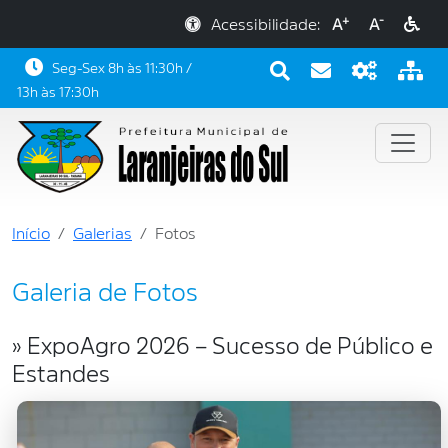
+
-
Acessibilidade:
A
A
Seg-Sex 8h às 11:30h /
13h às 17:30h
Início
Galerias
Fotos
Galeria de Fotos
» ExpoAgro 2026 – Sucesso de Público e
Estandes