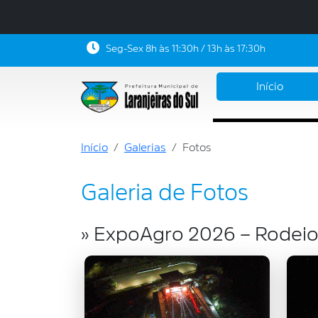
Seg-Sex 8h às 11:30h / 13h às 17:30h
Início
Início
Galerias
Fotos
Galeria de Fotos
» ExpoAgro 2026 – Rodeio