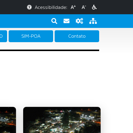
+
-
Acessibilidade:
A
A
PD
SIM-POA
Contato