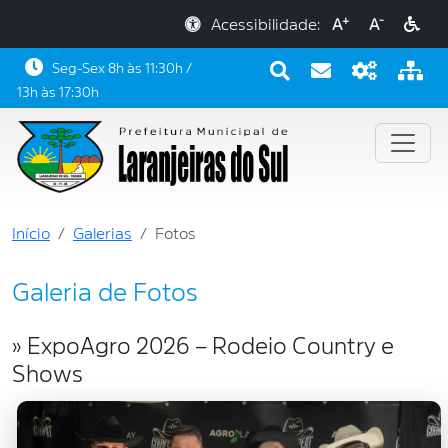
+
-
Acessibilidade:
A
A
Seg-Sex 8h às 11:30h /
13h às 17:30h
Início
Galerias
Fotos
Galeria de Fotos
» ExpoAgro 2026 – Rodeio Country e
Shows