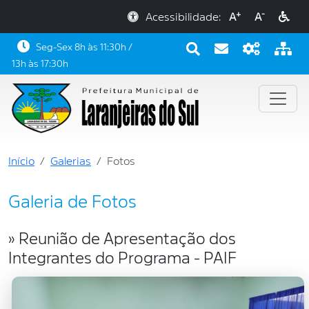
+
-
Acessibilidade:
A
A
Seg-Sex 8h às 11:30h /
13h às 17:30h
Início
Galerias
Fotos
Galeria de Fotos
» Reunião de Apresentação dos
Integrantes do Programa - PAIF