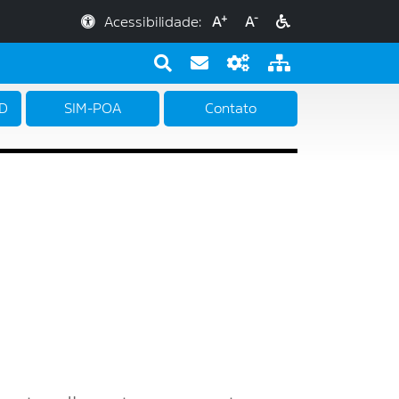
+
-
Acessibilidade:
A
A
PD
SIM-POA
Contato