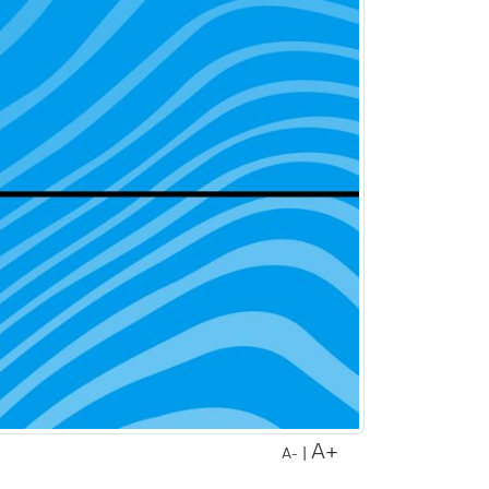
A+
|
A-