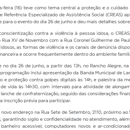
-feira (16) teve como tema central a proteção e o cuidado 
e Referência Especializado de Assistência Social (CREAS) 
e para o evento do dia 26 de junho e deu mais detalhes sobr
nscientização contra a violência à pessoa idosa, o CREAS 
 Rua XV de Novembro com a Rua Coronel Guilherme de Paula.
 idosos, as formas de violência e os canais de denúncia dispo
 financeira e ocorre frequentemente dentro do ambiente familia
ce no dia 26 de junho, a partir das 13h, no Rancho Alegre,
 programação inclui apresentação da Banda Municipal de Lara
oso e proteção contra golpes digitais às 14h, e palestra da 
de vida às 14h30, com intervalo para atividade de alonga
lanche de confraternização, seguido das considerações finai
 inscrição prévia para participar.
novo endereço na Rua Sete de Setembro, 2110, próximo ao S
, garantindo sigilo e confidencialidade no atendimento, além
 banheiro acessível, computadores novos e ar-condiciona