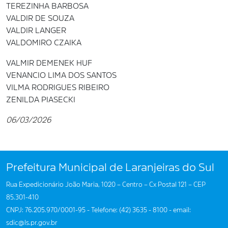
TEREZINHA BARBOSA
VALDIR DE SOUZA
VALDIR LANGER
VALDOMIRO CZAIKA
VALMIR DEMENEK HUF
VENANCIO LIMA DOS SANTOS
VILMA RODRIGUES RIBEIRO
ZENILDA PIASECKI
06/03/2026
Prefeitura Municipal de Laranjeiras do Sul
Rua Expedicionário João Maria, 1020 – Centro – Cx Postal 121 – CEP
85.301-410
CNPJ: 76.205.970/0001-95 - Telefone: (42) 3635 - 8100 - email:
sdic@ls.pr.gov.br