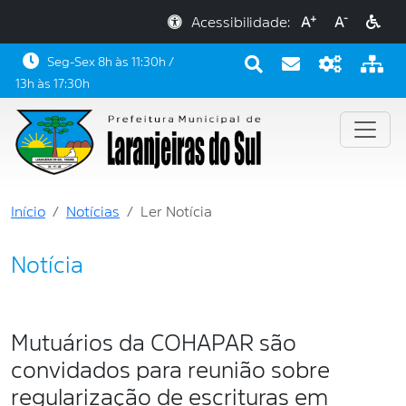
+
-
Acessibilidade:
A
A
Seg-Sex 8h às 11:30h /
13h às 17:30h
Início
Notícias
Ler Notícia
Notícia
Mutuários da COHAPAR são
convidados para reunião sobre
regularização de escrituras em