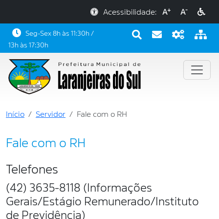
+
-
Acessibilidade:
A
A
Seg-Sex 8h às 11:30h /
13h às 17:30h
Início
Servidor
Fale com o RH
Fale com o RH
Telefones
(42) 3635-8118 (Informações
Gerais/Estágio Remunerado/Instituto
de Previdência)