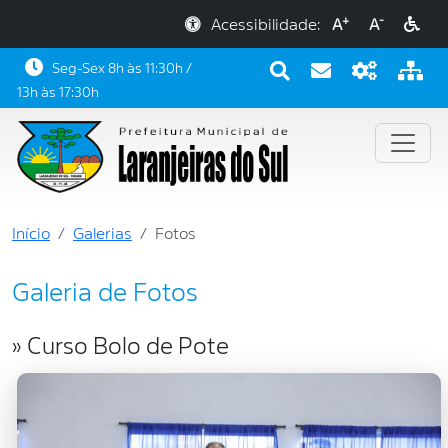
+
-
Acessibilidade:
A
A
Seg-Sex 8h às 11:30h /
13h às 17:30h
Início
Galerias
Fotos
Galeria de Fotos
» Curso Bolo de Pote