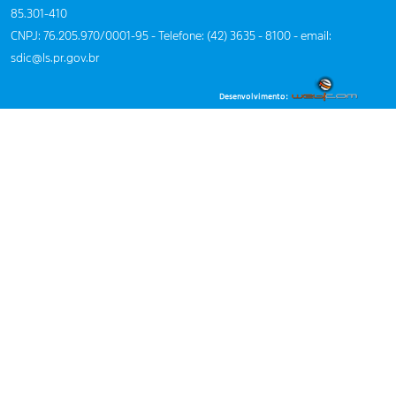
85.301-410
CNPJ: 76.205.970/0001-95 - Telefone: (42) 3635 - 8100 - email:
sdic@ls.pr.gov.br