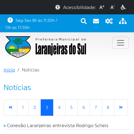
+
-
Acessibilidade:
A
A
Seg-Sex 8h às 11:30h /
13h às 17:30h
Início
Notícias
Notícias
1
2
3
4
5
6
7
8
»
Conexão Laranjeiras entrevista Rodrigo Scheis