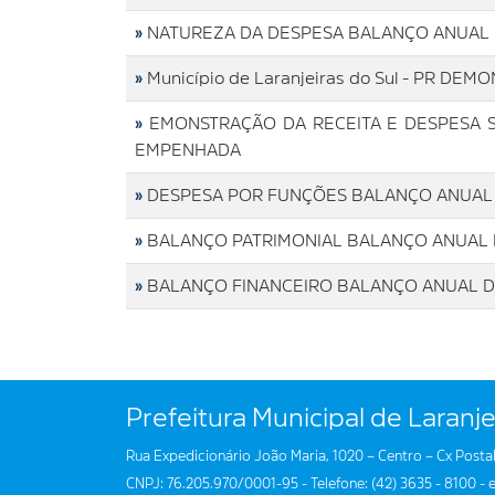
»
NATUREZA DA DESPESA BALANÇO ANUAL 
»
Município de Laranjeiras do Sul - PR D
»
EMONSTRAÇÃO DA RECEITA E DESPESA S
EMPENHADA
»
DESPESA POR FUNÇÕES BALANÇO ANUAL DE
»
BALANÇO PATRIMONIAL BALANÇO ANUAL DE 
»
BALANÇO FINANCEIRO BALANÇO ANUAL DE 2
Prefeitura Municipal de Laranje
Rua Expedicionário João Maria, 1020 – Centro – Cx Postal
CNPJ: 76.205.970/0001-95 - Telefone: (42) 3635 - 8100 - e