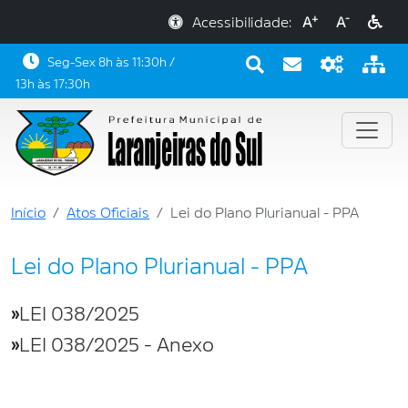
+
-
Acessibilidade:
A
A
Seg-Sex 8h às 11:30h /
13h às 17:30h
Início
Atos Oficiais
Lei do Plano Plurianual - PPA
Lei do Plano Plurianual - PPA
»
LEI 038/2025
»
LEI 038/2025 - Anexo