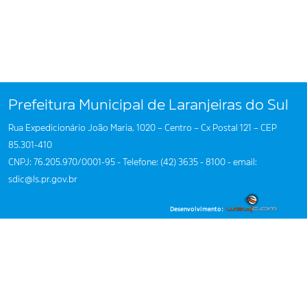
Prefeitura Municipal de Laranjeiras do Sul
Rua Expedicionário João Maria, 1020 – Centro – Cx Postal 121 – CEP
85.301-410
CNPJ: 76.205.970/0001-95 - Telefone: (42) 3635 - 8100 - email:
sdic@ls.pr.gov.br