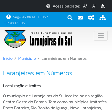
+
-
Acessibilidade:
A
A
Seg-Sex 8h às 11:30h /
13h às 17:30h
Início
Município
Laranjeiras em Números
Laranjeiras em Números
Localização e limites
O município de Laranjeiras do Sul localiza-se na região
Centro Oeste do Paraná. Tem como municípios limítrofes
Porto Barreiro, Rio Bonito do Iguaçu, Nova Laranjeiras,