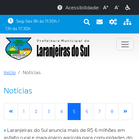
+
-
Acessibilidade:
A
A
Seg-Sex 8h às 11:30h /
13h às 17:30h
Início
Notícias
Notícias
1
2
3
4
5
6
7
8
»
Laranjeiras do Sul anuncia mais de R$ 6 milhões em
asfalto rural e maquinário agrícola para comunidades do