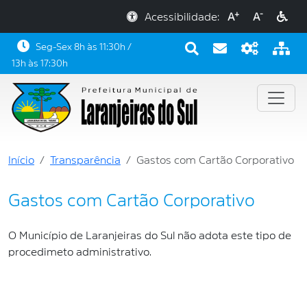
+
-
Acessibilidade:
A
A
Seg-Sex 8h às 11:30h /
13h às 17:30h
Início
Transparência
Gastos com Cartão Corporativo
Gastos com Cartão Corporativo
O Município de Laranjeiras do Sul não adota este tipo de
procedimeto administrativo.