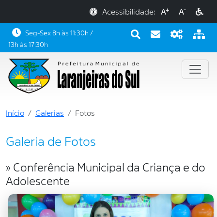
+
-
Acessibilidade:
A
A
Seg-Sex 8h às 11:30h /
13h às 17:30h
Início
Galerias
Fotos
Galeria de Fotos
» Conferência Municipal da Criança e do
Adolescente