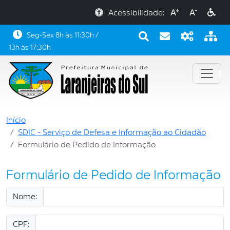
+
-
Acessibilidade:
A
A
Seg-Sex 8h às 11:30h /
13h às 17:30h
Início
SDIC - Serviço de Defesa e Informação ao Cidadão
Formulário de Pedido de Informação
Formulário de Pedido de Informação
Nome:
CPF: