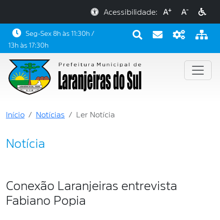
+
-
Acessibilidade:
A
A
Seg-Sex 8h às 11:30h /
13h às 17:30h
Início
Notícias
Ler Notícia
Notícia
Conexão Laranjeiras entrevista
Fabiano Popia