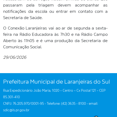
passaram pela triagem devem acompanhar as
notificações da escola ou entrar em contato com a
Secretaria de Saúde.
O Conexão Laranjeiras vai ao ar de segunda a sexta-
feira na Rádio Educadora às 7h30 e na Rádio Campo
Aberto às 11h05 e é uma produção da Secretaria de
Comunicação Social.
29/06/2026
Prefeitura Municipal de Laranjeiras do Sul
Rua Expedicionário João Maria, 1020 – Centro – Cx Postal 121 – CEP
85.301-410
CNPJ: 76.205.970/0001-95 - Telefone: (42) 3635 - 8100 - email:
sdic@ls.pr.gov.br