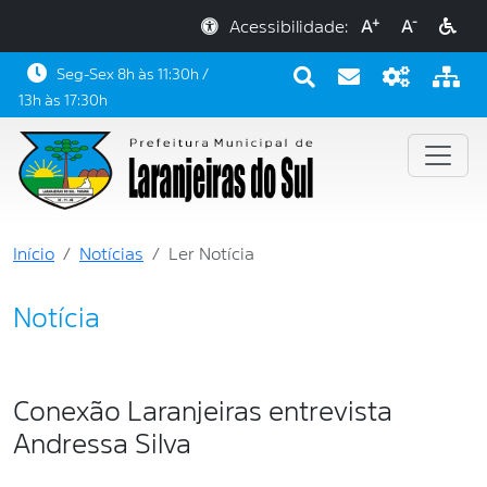
+
-
Acessibilidade:
A
A
Seg-Sex 8h às 11:30h /
13h às 17:30h
Início
Notícias
Ler Notícia
Notícia
Conexão Laranjeiras entrevista
Andressa Silva