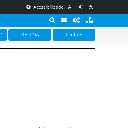
+
-
Acessibilidade:
A
A
PD
SIM-POA
Contato