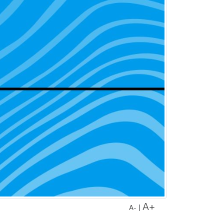
A+
|
A-