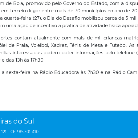
om de Bola, promovido pelo Governo do Estado, com a dispu
em terceiro lugar entre mais de 70 municípios no ano de 202
ma quarta-feira (27), o Dia do Desafio mobilizou cerca de 5 m
 em uma ação de incentivo à prática de atividade física apoia
sportes contam atualmente com mais de mil crianças matr
ôlei de Praia, Voleibol, Xadrez, Tênis de Mesa e Futebol. A
mílias interessadas podem obter informações pelo telefone 
 e das 13h às 17h30.
a a sexta-feira na Rádio Educadora às 7h30 e na Rádio Ca
iras do Sul
 121 – CEP 85.301-410