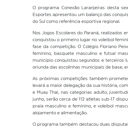
O programa Conexão Laranjeiras desta sext
Esportes apresentou um balanço das conquis
do Sul como referência esportiva regional.
Nos Jogos Escolares do Paraná, realizados e
conquistou o primeiro lugar no voleibol femini
fase da competição. O Colégio Floriano Peix
feminino, basquete masculino e futsal masc
município conquistou segundos e terceiros l
oriunda das escolinhas municipais de base, e
As próximas competições também prometem m
levará a maior delegação da sua história, com
e Muay Thai, nas categorias adulto, juventu
junho, serão cerca de 112 atletas sub-17 dis
praia masculino e feminino, e voleibol masc
alojamento e alimentação.
O programa também destacou duas disputas qu