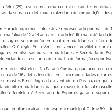
a-feira (29) teve como tema central o esporte municipal.
tas da semana e detalhou o calendário de competições dos 
m Marquinho, o município esteve representado por mais de 10
no na faixa de 12 a 14 anos, resultado inédito na história da 
oto sagrou-se campeão em quatro modalidades na faixa de 1
ulino. O Colégio Érico Veríssimo venceu no vôlei de praia
ugares em diversas outras modalidades. A Secretaria de Es
videnciando os resultados do trabalho de formação esportiva
arcos históricos. No Paraná Combate, que acontece em Ca
 cerca de 116 atletas inscritos em cinco modalidades de artes 
de e master. E nos Jogos da Juventude do Paraná, em que a 
putando oito modalidades: basquete masculino, futsal masculin
ulino e feminino. A Secretaria de Esportes garante suport
e ampliam o alcance do esporte municipal. O time 50+ de F