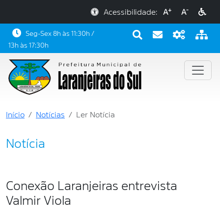
+
-
Acessibilidade:
A
A
Seg-Sex 8h às 11:30h /
13h às 17:30h
Início
Notícias
Ler Notícia
Notícia
Conexão Laranjeiras entrevista
Valmir Viola