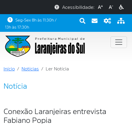
+
-
Acessibilidade:
A
A
Seg-Sex 8h às 11:30h /
13h às 17:30h
Início
Notícias
Ler Notícia
Notícia
Conexão Laranjeiras entrevista
Fabiano Popia