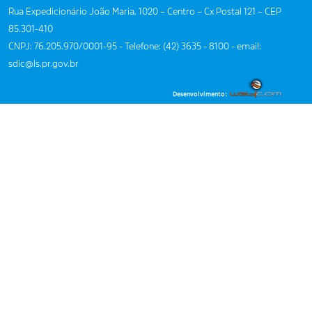
Rua Expedicionário João Maria, 1020 – Centro – Cx Postal 121 – CEP
85.301-410
CNPJ: 76.205.970/0001-95 - Telefone: (42) 3635 - 8100 - email:
sdic@ls.pr.gov.br