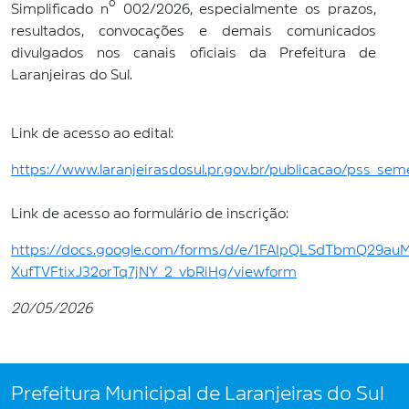
Simplificado nº 002/2026, especialmente os prazos,
resultados, convocações e demais comunicados
divulgados nos canais oficiais da Prefeitura de
Laranjeiras do Sul.
Link de acesso ao edital:
https://www.laranjeirasdosul.pr.gov.br/publicacao/pss_s
Link de acesso ao formulário de inscrição:
https://docs.google.com/forms/d/e/1FAIpQLSdTbmQ29au
XufTVFtixJ32orTq7jNY_2_vbRiHg/viewform
20/05/2026
Prefeitura Municipal de Laranjeiras do Sul