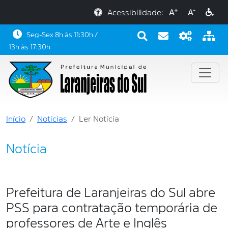
+
-
Acessibilidade:
A
A
Seg-Sex 8h às 11:30h /
13h às 17:30h
Início
Notícias
Ler Notícia
Notícia
Prefeitura de Laranjeiras do Sul abre
PSS para contratação temporária de
professores de Arte e Inglês