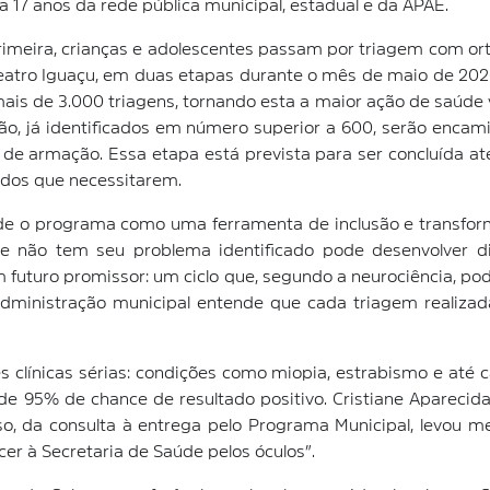
 17 anos da rede pública municipal, estadual e da APAE.
imeira, crianças e adolescentes passam por triagem com orto
Teatro Iguaçu, em duas etapas durante o mês de maio de 2026: 
ais de 3.000 triagens, tornando esta a maior ação de saúde vi
o, já identificados em número superior a 600, serão encam
 armação. Essa etapa está prevista para ser concluída até o
odos que necessitarem.
nde o programa como uma ferramenta de inclusão e transfor
e não tem seu problema identificado pode desenvolver d
um futuro promissor: um ciclo que, segundo a neurociência, 
 administração municipal entende que cada triagem realiza
línicas sérias: condições como miopia, estrabismo e até c
 95% de chance de resultado positivo. Cristiane Aparecida 
so, da consulta à entrega pelo Programa Municipal, levou 
cer à Secretaria de Saúde pelos óculos”.