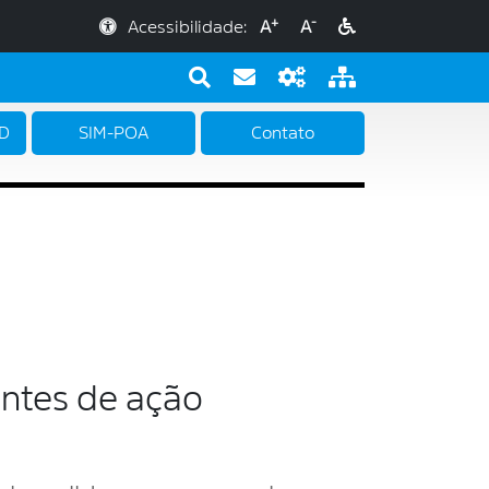
+
-
Acessibilidade:
A
A
PD
SIM-POA
Contato
entes de ação