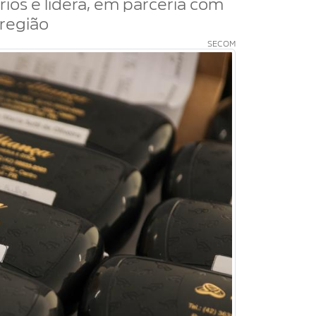
ios e lidera, em parceria com
 região
SECOM