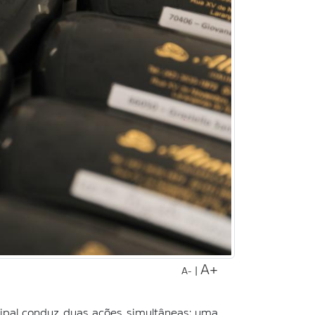
A+
|
A-
cipal conduz duas ações simultâneas: uma