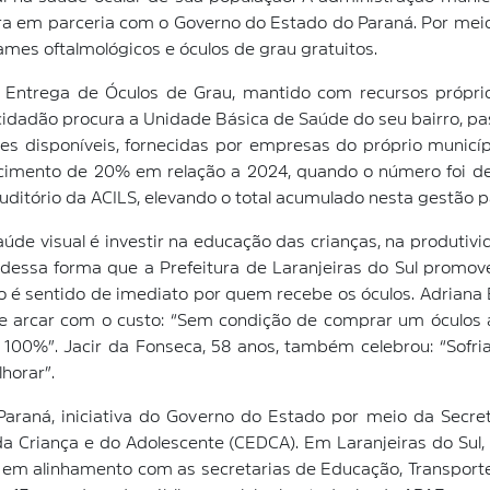
ra em parceria com o Governo do Estado do Paraná. Por meio
mes oftalmológicos e óculos de grau gratuitos.
 Entrega de Óculos de Grau, mantido com recursos próprio
cidadão procura a Unidade Básica de Saúde do seu bairro, pa
s disponíveis, fornecidas por empresas do próprio municíp
cimento de 20% em relação a 2024, quando o número foi de 
uditório da ACILS, elevando o total acumulado nesta gestão 
saúde visual é investir na educação das crianças, na produti
 dessa forma que a Prefeitura de Laranjeiras do Sul promov
 é sentido de imediato por quem recebe os óculos. Adriana 
 arcar com o custo: “Sem condição de comprar um óculos 
100%”. Jacir da Fonseca, 58 anos, também celebrou: “Sofri
horar”.
raná, iniciativa do Governo do Estado por meio da Secreta
a Criança e do Adolescente (CEDCA). Em Laranjeiras do Sul
a, em alinhamento com as secretarias de Educação, Transport