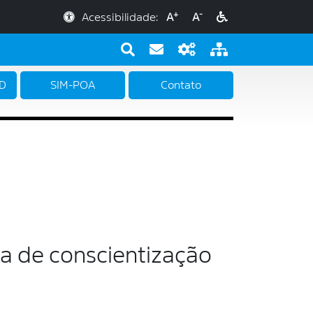
+
-
Acessibilidade:
A
A
PD
SIM-POA
Contato
a de conscientização