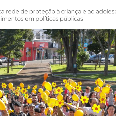
ça rede de proteção à criança e ao adole
stimentos em políticas públicas