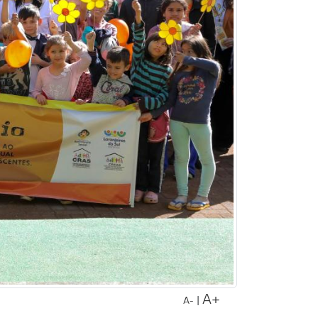
A+
|
A-