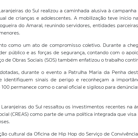
Laranjeiras do Sul realizou a caminhada alusiva à campanh
al de crianças e adolescentes. A mobilização teve início n
Nogueira do Amaral, reunindo servidores, entidades parceir
 menores.
ento como um ato de compromisso coletivo. Durante a che
der público e as forças de segurança, contando com o apoio
ço de Obras Sociais (SOS) também enfatizou o trabalho contí
dotadas, durante o evento a Patrulha Maria da Penha des
ue identifiquem sinais de perigo e reconheçam a importân
e 100 permanece como o canal oficial e sigiloso para denúncia
 Laranjeiras do Sul ressaltou os investimentos recentes na ár
Social (CREAS) como parte de uma política integrada que vis
nses.
 cultural da Oficina de Hip Hop do Serviço de Convivência 