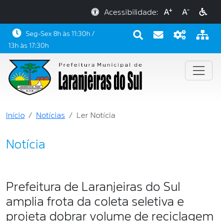
+
-
Acessibilidade:
A
A
Seg-Sex 8h às 11:30h /
13h às 17:30h
Início
Notícias
Ler Notícia
Notícia
Prefeitura de Laranjeiras do Sul
amplia frota da coleta seletiva e
projeta dobrar volume de reciclagem