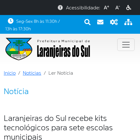
+
-
Acessibilidade:
A
A
Seg-Sex 8h às 11:30h /
13h às 17:30h
Início
Notícias
Ler Notícia
Notícia
Laranjeiras do Sul recebe kits
tecnológicos para sete escolas
municipais