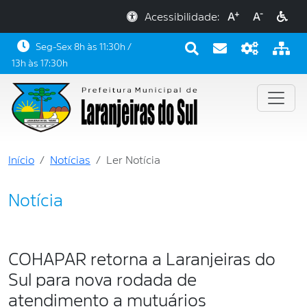
+
-
Acessibilidade:
A
A
Seg-Sex 8h às 11:30h /
13h às 17:30h
Início
Notícias
Ler Notícia
Notícia
COHAPAR retorna a Laranjeiras do
Sul para nova rodada de
atendimento a mutuários