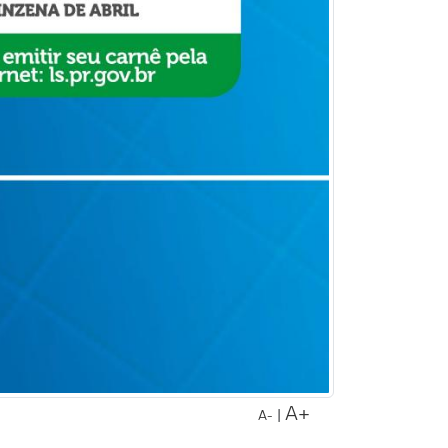
A+
|
A-