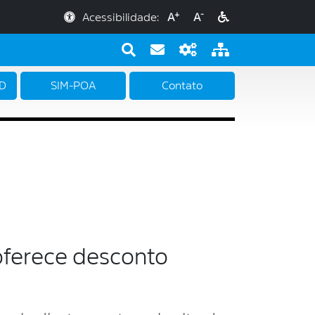
+
-
Acessibilidade:
A
A
PD
SIM-POA
Contato
oferece desconto