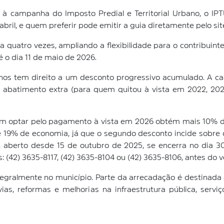
io à campanha do Imposto Predial e Territorial Urbano, o I
ril, e quem preferir pode emitir a guia diretamente pelo site o
 quatro vezes, ampliando a flexibilidade para o contribuint
 o dia 11 de maio de 2026.
s tem direito a um desconto progressivo acumulado. A cad
abatimento extra (para quem quitou à vista em 2022, 2023
quem optar pelo pagamento à vista em 2026 obtém mais 10% 
 19% de economia, já que o segundo desconto incide sobre 
U, aberto desde 15 de outubro de 2025, se encerra no dia
s: (42) 3635-8117, (42) 3635-8104 ou (42) 3635-8106, antes do
egralmente no município. Parte da arrecadação é destinada
ias, reformas e melhorias na infraestrutura pública, serv