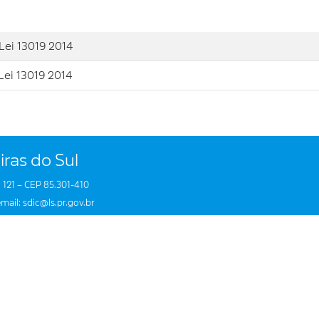
 Lei 13019 2014
 Lei 13019 2014
iras do Sul
 121 – CEP 85.301-410
mail: sdic@ls.pr.gov.br