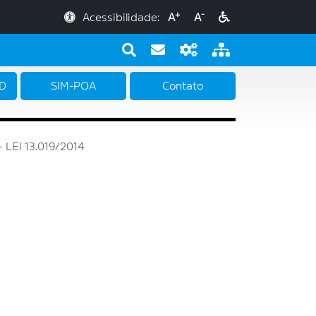
+
-
Acessibilidade:
A
A
PD
SIM-POA
Contato
 LEI 13.019/2014