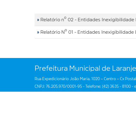
»
Relatório nº 02 - Entidades Inexigibilidade
»
Relatório Nº 01 - Entidades Inexigibilidade
Prefeitura Municipal de Laranje
Rua Expedicionário João Maria, 1020 – Centro – Cx Postal
CNPJ: 76.205.970/0001-95 - Telefone: (42) 3635 - 8100 - e