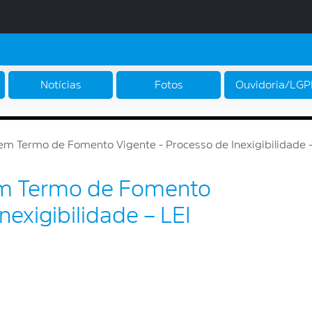
Notícias
Fotos
Ouvidoria/LG
m Termo de Fomento Vigente - Processo de Inexigibilidade –
em Termo de Fomento
nexigibilidade – LEI