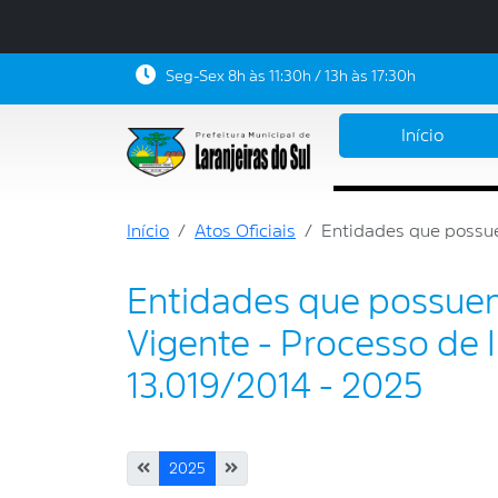
Seg-Sex 8h às 11:30h / 13h às 17:30h
Início
Início
Atos Oficiais
Entidades que possue
Entidades que possu
Vigente - Processo de I
13.019/2014 - 2025
2025